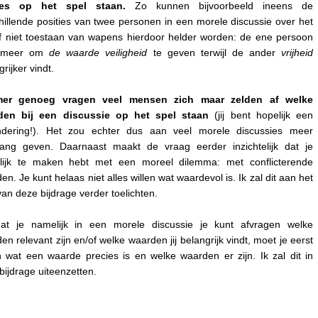
ies op het spel staan.
Zo kunnen bijvoorbeeld ineens de
hillende posities van twee personen in een morele discussie over het
f niet toestaan van wapens hierdoor helder worden: de ene persoon
kt meer om
de waarde veiligheid
te geven terwijl de ander
vrijheid
rijker vindt.
er genoeg vragen veel mensen zich maar zelden af welke
den bij een discussie op het spel staan
(jij bent hopelijk een
ondering!). Het zou echter dus aan veel morele discussies meer
ang geven. Daarnaast maakt de vraag eerder inzichtelijk dat je
lijk te maken hebt met een moreel dilemma: met conflicterende
en. Je kunt helaas niet alles willen wat waardevol is. Ik zal dit aan het
van deze bijdrage verder toelichten.
dat je namelijk in een morele discussie je kunt afvragen welke
en relevant zijn en/of welke waarden jij belangrijk vindt, moet je eerst
 wat een waarde precies is en welke waarden er zijn. Ik zal dit in
bijdrage uiteenzetten.