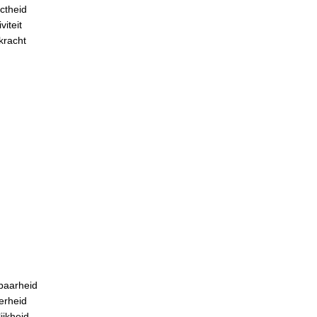
ctheid
viteit
kracht
baarheid
erheid
ijkheid