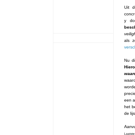
Uit d
concr
y do
besch
veilig
als 
versc
Nu di
Hiero
waar
waard
word
preci
een a
het b
de li
Aanvu
Laatste