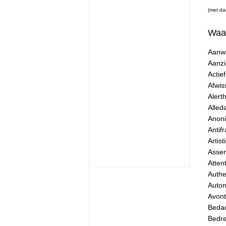
(met da
Waa
Aanw
Aanz
Actief
Afwis
Alert
Alled
Anoni
Antifra
Artisti
Assert
Atten
Authen
Auto
Avont
Beda
Bedr