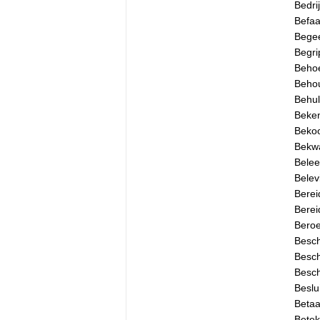
Bedri
Befa
Begee
Begri
Beho
Beho
Behu
Beke
Bekoo
Bekw
Belee
Belev
Berei
Berei
Bero
Besc
Besch
Besch
Beslu
Betaa
Betek