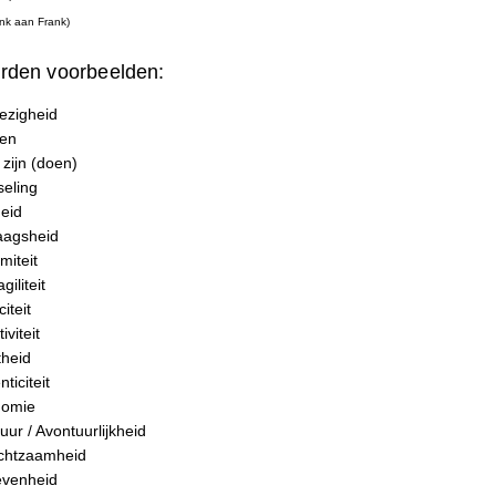
nk aan Frank)
rden voorbeelden:
ezigheid
ien
 zijn (doen)
seling
heid
aagsheid
miteit
giliteit
citeit
iviteit
theid
ticiteit
nomie
uur / Avontuurlijkheid
chtzaamheid
evenheid