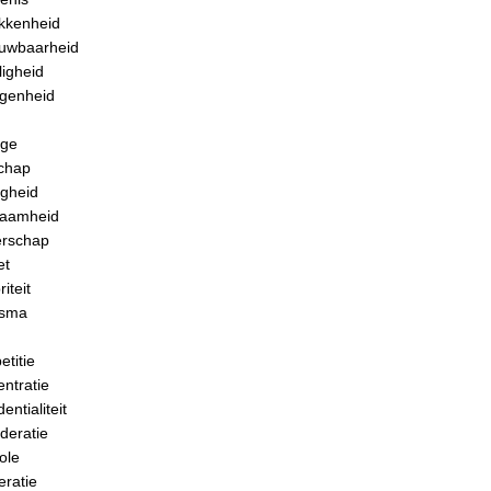
kkenheid
uwbaarheid
ligheid
genheid
age
schap
gheid
zaamheid
erschap
et
iteit
isma
titie
ntratie
entialiteit
deratie
ole
ratie