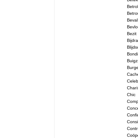
Betro
Betro
Beval
Bevlo
Bezit
Bijdr
Blijd
Bondi
Buig
Burg
Cach
Celebr
Char
Chic
Compe
Conce
Confid
Consi
Contr
Coöpe