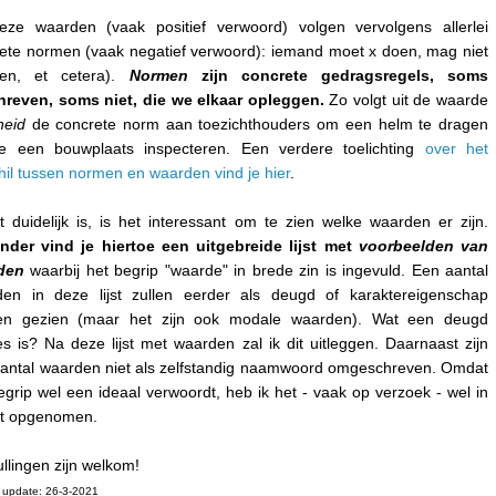
eze waarden (vaak positief verwoord) volgen vervolgens allerlei
ete normen (vaak negatief verwoord): iemand moet x doen, mag niet
en, et cetera).
Normen
zijn concrete gedragsregels, soms
reven, soms niet, die we elkaar opleggen.
Zo volgt uit de waarde
heid
de concrete norm aan toezichthouders om een helm te dragen
ze een bouwplaats inspecteren. Een verdere toelichting
over het
hil tussen normen en waarden vind je hier
.
t duidelijk is, is het interessant om te zien welke waarden er zijn.
nder vind je hiertoe een uitgebreide lijst met
voorbeelden van
den
waarbij het begrip "waarde" in brede zin is ingevuld. Een aantal
en in deze lijst zullen eerder als deugd of karaktereigenschap
en gezien (maar het zijn ook modale waarden). Wat een deugd
es is? Na deze lijst met waarden zal ik dit uitleggen. Daarnaast zijn
antal waarden niet als zelfstandig naamwoord omgeschreven. Omdat
egrip wel een ideaal verwoordt, heb ik het - vaak op verzoek - wel in
jst opgenomen.
llingen zijn welkom!
 update: 26-3-2021