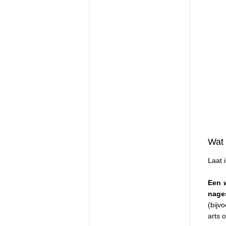
Wat 
Laat 
Een
nage
(bijv
arts 