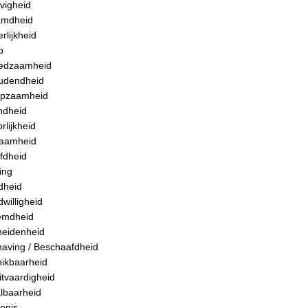
jvigheid
amdheid
rlijkheid
p
edzaamheid
udendheid
lpzaamheid
ndheid
rlijkheid
aamheid
fdheid
ing
dheid
dwilligheid
emdheid
heidenheid
aving / Beschaafdheid
ikbaarheid
itvaardigheid
lbaarheid
enis