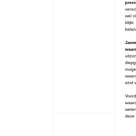
prec
versc
wel o
blij
belang
Jamm
waar
uitz
diepg
moge
waard
eind 
Voor
waard
weten
deze 