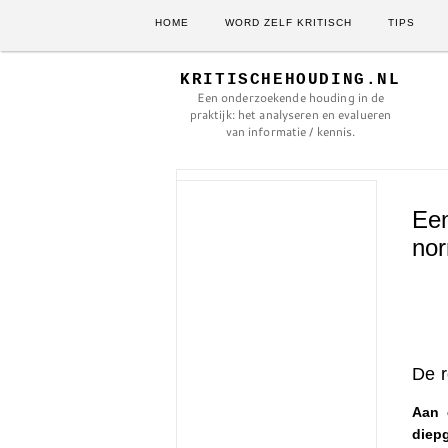
HOME
WORD ZELF KRITISCH
TIPS
KRITISCHEHOUDING.NL
Een onderzoekende houding in de
praktijk: het analyseren en evalueren
van informatie / kennis.
Een
nor
De r
Aan 
diep