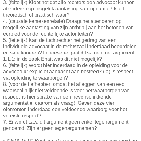
3. (feitelijk) Klopt het dat alle rechters een advocaat kunnen
attenderen op mogelijk aantasting van zijn ambt? Is dit
theoretisch of praktisch waar?
4. (causale kentekenrelatie) Draagt het attenderen op
mogelijke aantasting van zijn ambt bij aan het betonen van
eerbied voor de rechterlijke autoriteiten?
5. (feitelijk) Kan de tuchtrechter het gedrag van een
individuele advocaat in de rechtszaal inderdaad beoordelen
en sanctioneren? In hoeverre gaat dit samen met argument
1.1.1: in de zaak Enait was dit niet mogelijk?
6. (feitelijk) Wordt hier inderdaad in de opleiding voor de
advocatuur expliciet aandacht aan besteed? (ja) Is respect
via opleiding te waarborgen?
8. (voor de liefhebber: omdat het afleggen van een eed
waarschijnlijk niet voldoende is voor het waarborgen van
respect, is hier sprake van een nevenschikkende
argumentatie, daarom als vraag). Geven deze vier
elementen inderdaad een voldoende waarborg voor het
vereiste respect?
7. Er wordt t.a.v. dit argument geen enkel tegenargument
genoemd. Zijn er geen tegenargumenten?
•
32500 VI 91 Brief van de staatssecretaris van veiligheid en