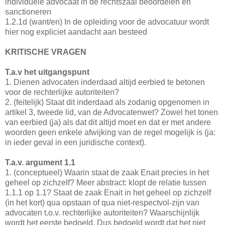
individuele advocaat in de rechtszaal beoordelen en
sanctioneren
1.2.1d (want/en) In de opleiding voor de advocatuur wordt
hier nog expliciet aandacht aan besteed
KRITISCHE VRAGEN
T.a.v het uitgangspunt
1. Dienen advocaten inderdaad altijd eerbied te betonen
voor de rechterlijke autoriteiten?
2. (feitelijk) Staat dit inderdaad als zodanig opgenomen in
artikel 3, tweede lid, van de Advocatenwet? Zowel het tonen
van eerbied (ja) als dat dit altijd moet en dat er met andere
woorden geen enkele afwijking van de regel mogelijk is (ja:
in ieder geval in een juridische context).
T.a.v. argument 1.1
1. (conceptueel) Waarin staat de zaak Enait precies in het
geheel op zichzelf? Meer abstract: klopt de relatie tussen
1.1.1 op 1.1? Staat de zaak Enait in het geheel op zichzelf
(in het kort) qua opstaan of qua niet-respectvol-zijn van
advocaten t.o.v. rechterlijke autoriteiten? Waarschijnlijk
wordt het eerste bedoeld. Dus bedoeld wordt dat het niet