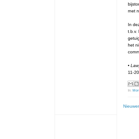
bijst
met n
In de
t.b.v
getui
het ni
comm
•
Lawy
11-2
In:
Mor
Nieuwer