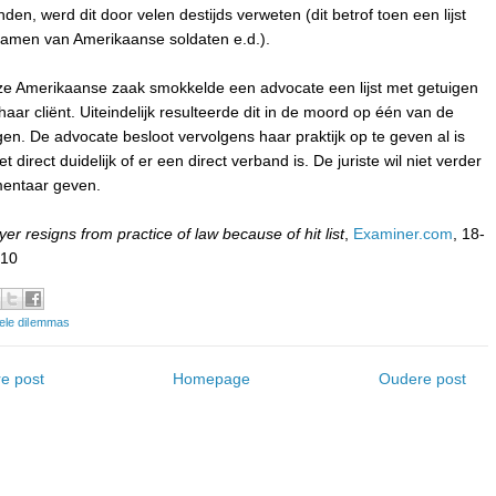
onden, werd dit door velen destijds verweten (dit betrof toen een lijst
amen van Amerikaanse soldaten e.d.).
ze Amerikaanse zaak smokkelde een advocate een lijst met getuigen
. haar cliënt. Uiteindelijk resulteerde dit in de moord op één van de
gen. De advocate besloot vervolgens haar praktijk op te geven al is
et direct duidelijk of er een direct verband is. De juriste wil niet verder
entaar geven.
er resigns from practice of law because of hit list
,
Examiner.com
, 18-
010
ele dilemmas
e post
Homepage
Oudere post