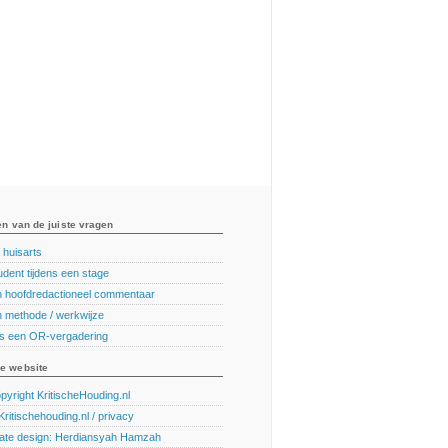
en van de juiste vragen
 huisarts
udent tijdens een stage
en hoofdredactioneel commentaar
en methode / werkwijze
ns een OR-vergadering
e website
pyright KritischeHouding.nl
ritischehouding.nl / privacy
ate design: Herdiansyah Hamzah