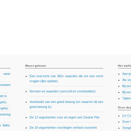
Meest gelezen
Het stell
e weer
Aan je
Een overzicht van 365+ waarden die om een norm
Als st
vragen (lijst-update)
e moeten
Bij e
Normen en waarden (verschil en voorbeelden)
Bij e
et is.
Tijde
Voorbeeld van een goed betoog (en waarom dit een
gels).
goed betoog is)
Over dez
ngels).
denering
(c) Co
De 12 argumenten voor en tegen een Zwarte Piet
Over K
er fMRI-
De 16 argumenten voor/tegen verbod vuurwerk
Templ