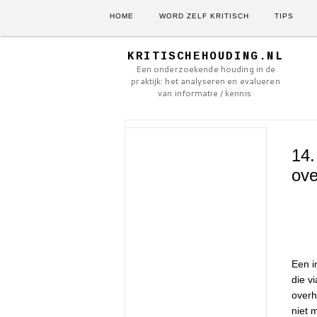
HOME
WORD ZELF KRITISCH
TIPS
KRITISCHEHOUDING.NL
Een onderzoekende houding in de
praktijk: het analyseren en evalueren
van informatie / kennis.
14.
ove
Een i
die v
overh
niet 