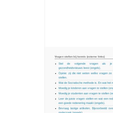
Vragen stellen bij kennis (externe links)
Stel de volgende vragen als j
gezondheidsnieuws leest (engels).
Opinie: zij die niet weten welke vragen z
stellen.
Wat de Socratische methode is. En wat het ni
Moedig je kinderen aan vragen te stellen (en
Moedig je studenten aan vragen te stellen (e
Leer de juiste vragen stellen en wat een re
een goede redenering maakt (engels).
Bevraag lastige artikelen. Bijvoorbeeld ov
onderzoek (engels).